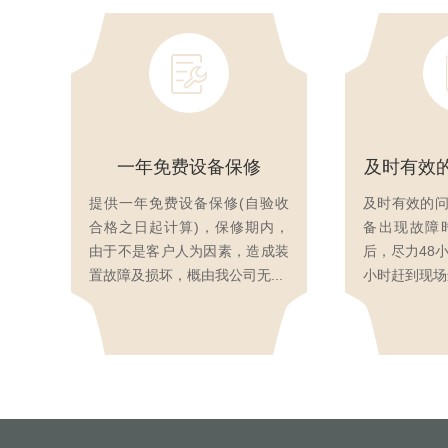
一年免费设备保修
及时有效
提供一年免费设备保修(自验收
及时有效的
合格之日起计算)，保修期内，
备出现故障
由于不是客户人为因素，造成装
后，尽力48
置故障及损坏，概由我公司无...
小时赶到现场