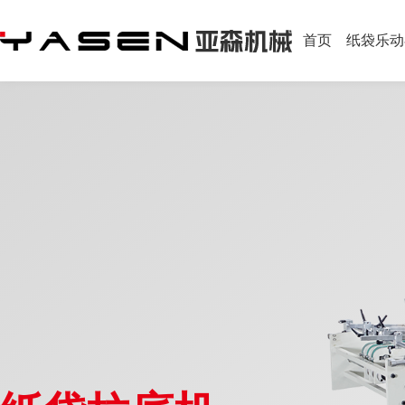
首页
纸袋乐动