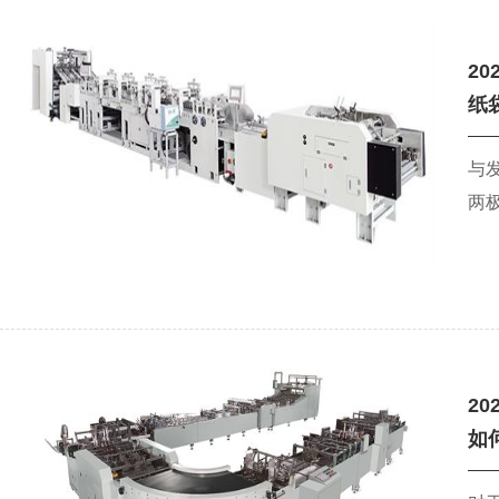
202
纸
与
两
202
如