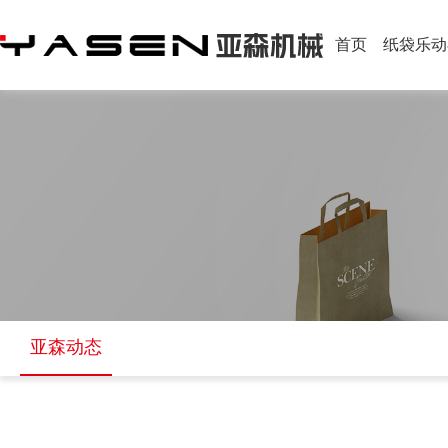
首页
纸袋乐动
亚森动态