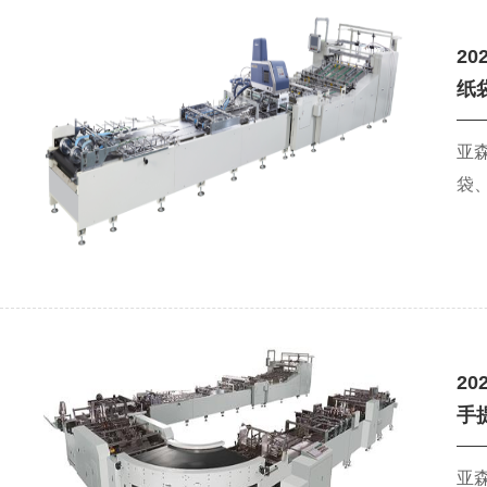
202
纸
亚
袋
如
202
手
亚