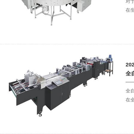
对
在
202
全
全
在