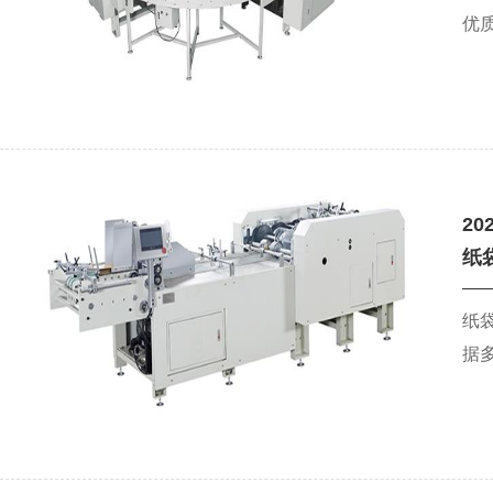
优
202
纸
纸
据