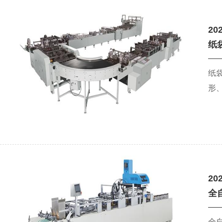
202
纸
纸
形
202
全
全