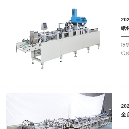
202
纸
纸
纸
202
全